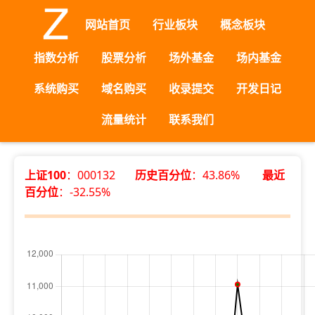
网站首页
行业板块
概念板块
指数分析
股票分析
场外基金
场内基金
系统购买
域名购买
收录提交
开发日记
流量统计
联系我们
上证100
：000132
历史百分位
：43.86%
最近
百分位
：-32.55%