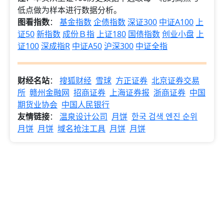
低点做为样本进行数据分析。
图看指数
：
基金指数
企债指数
深证300
中证A100
上
证50
新指数
成份Ｂ指
上证180
国债指数
创业小盘
上
证100
深成指R
中证A50
沪深300
中证全指
财经名站
：
搜狐财经
雪球
方正证券
北京证券交易
所
赣州金融网
招商证券
上海证券报
浙商证券
中国
期货业协会
中国人民银行
友情链接
：
温泉设计公司
月饼
한국 검색 엔진 순위
月饼
月饼
域名抢注工具
月饼
月饼